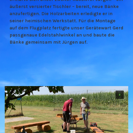
äußerst versierter Tischler – bereit, neue Bänke
anzufertigen. Die Holzarbeiten erledigte er in
seiner heimischen Werkstatt. Für die Montage
auf dem Flugplatz fertigte unser Gerätewart Gerd
passgenaue Edelstahlwinkel an und baute die
Bänke gemeinsam mit Jürgen auf.