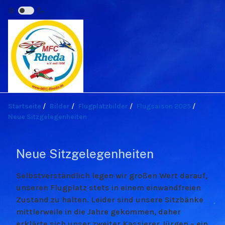
Startseite
Bilder
Flugplatzbilder
Flugsaison 2025
Neue Sitzgelegenheiten
Neue Sitzgelegenheiten
Selbstverständlich legen wir großen Wert darauf,
unseren Flugplatz stets in einem einwandfreien
Zustand zu halten. Leider sind unsere
Sitzbänke
mittlerweile in die Jahre gekommen, daher
erklärte sich unser zweiter Kassierer Jürgen – ein